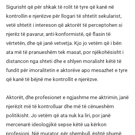
Sigurisht që për shkak të rolit të tyre që kanë në
kontrollin e njerëzve për llogari të shtetit sekularist,
vetë shtetit i intereson që aktorët të perceptohen si
njerëz të pavarur, anti-konformistë, që flasin të
vërtetën, dhe që janë vetvetja. Kjo jo vetëm që i bën
ata më të pranueshëm tek masat, por njëkohësisht i
distancon nga shteti dhe e shlyen moralisht këtë të
fundit për imoralitetin e aktorëve apo mesazhet e tyre
që kanë të bëjnë me kontrollit e njerëzve.
Aktorët, dhe profesionet e ngjashme me aktrimin, janë
njerëzit më të kontrolluar dhe më të cënueshëm
politikisht. Jo vetëm që ata nuk ka liri, por janë
mercenarë ideologjikë sepse këtë ua kërkon
profesioni. Një murator, për shembull, është shumë