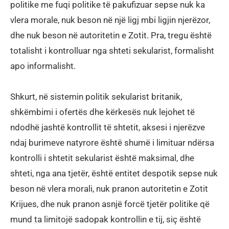
politike me fuqi politike të pakufizuar sepse nuk ka
vlera morale, nuk beson në një ligj mbi ligjin njerëzor,
dhe nuk beson në autoritetin e Zotit. Pra, tregu është
totalisht i kontrolluar nga shteti sekularist, formalisht
apo informalisht.
Shkurt, në sistemin politik sekularist britanik,
shkëmbimi i ofertës dhe kërkesës nuk lejohet të
ndodhë jashtë kontrollit të shtetit, aksesi i njerëzve
ndaj burimeve natyrore është shumë i limituar ndërsa
kontrolli i shtetit sekularist është maksimal, dhe
shteti, nga ana tjetër, është entitet despotik sepse nuk
beson në vlera morali, nuk pranon autoritetin e Zotit
Krijues, dhe nuk pranon asnjë forcë tjetër politike që
mund ta limitojë sadopak kontrollin e tij, siç është