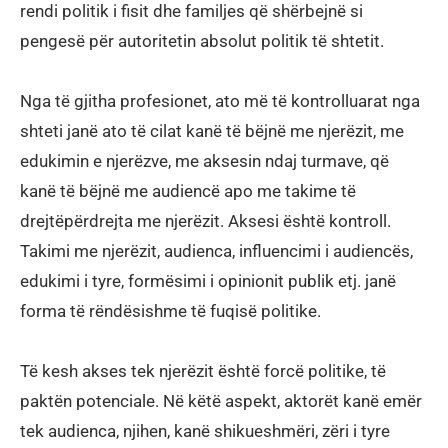
rendi politik i fisit dhe familjes që shërbejnë si
pengesë për autoritetin absolut politik të shtetit.
Nga të gjitha profesionet, ato më të kontrolluarat nga
shteti janë ato të cilat kanë të bëjnë me njerëzit, me
edukimin e njerëzve, me aksesin ndaj turmave, që
kanë të bëjnë me audiencë apo me takime të
drejtëpërdrejta me njerëzit. Aksesi është kontroll.
Takimi me njerëzit, audienca, influencimi i audiencës,
edukimi i tyre, formësimi i opinionit publik etj. janë
forma të rëndësishme të fuqisë politike.
Të kesh akses tek njerëzit është forcë politike, të
paktën potenciale. Në këtë aspekt, aktorët kanë emër
tek audienca, njihen, kanë shikueshmëri, zëri i tyre