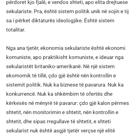
përdoret kjo fjalë, e vendos shteti, apo elita drejtuese
sekulariste. Pra, është sistem politik unik në sojin e tij
sa i përket diktaturës ideologjike. Është sistem
totalitar.
Nga ana tjetër, ekonomia sekulariste është ekonomi
komuniste, apo praktikisht komuniste, e ideuar nga
sekularistët britaniko-amerikanë. Në një sistem
ekomomik të tillë, çdo gjë është nën kontrollin e
sistemit politik. Nuk ka biznese të pavarura. Nuk ka
konkurrencë. Nuk ka shkëmbim të ofertës dhe
kërkesës në mënyrë të pavarur: çdo gjë kalon përmes
shtetit, nën monitorimin e shtetit, nën kontrollin e
shtetit, dhe sipas rregullave të shtetit, e shteti
sekularist nuk është asgjë tjetër verçse një elitë