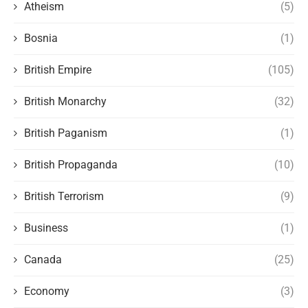
Atheism
(5)
Bosnia
(1)
British Empire
(105)
British Monarchy
(32)
British Paganism
(1)
British Propaganda
(10)
British Terrorism
(9)
Business
(1)
Canada
(25)
Economy
(3)