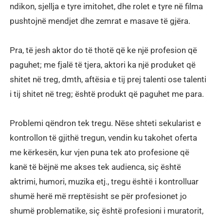
ndikon, sjellja e tyre imitohet, dhe rolet e tyre në filma
pushtojnë mendjet dhe zemrat e masave të gjëra.
Pra, të jesh aktor do të thotë që ke një profesion që
paguhet; me fjalë të tjera, aktori ka një produket që
shitet në treg, dmth, aftësia e tij prej talenti ose talenti
i tij shitet në treg; është produkt që paguhet me para.
Problemi qëndron tek tregu. Nëse shteti sekularist e
kontrollon të gjithë tregun, vendin ku takohet oferta
me kërkesën, kur vjen puna tek ato profesione që
kanë të bëjnë me akses tek audienca, siç është
aktrimi, humori, muzika etj., tregu është i kontrolluar
shumë herë më rreptësisht se për profesionet jo
shumë problematike, siç është profesioni i muratorit,