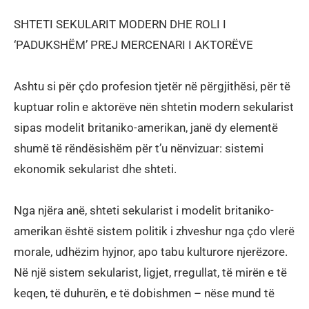
SHTETI SEKULARIT MODERN DHE ROLI I
‘PADUKSHËM’ PREJ MERCENARI I AKTORËVE
Ashtu si për çdo profesion tjetër në përgjithësi, për të
kuptuar rolin e aktorëve nën shtetin modern sekularist
sipas modelit britaniko-amerikan, janë dy elementë
shumë të rëndësishëm për t’u nënvizuar: sistemi
ekonomik sekularist dhe shteti.
Nga njëra anë, shteti sekularist i modelit britaniko-
amerikan është sistem politik i zhveshur nga çdo vlerë
morale, udhëzim hyjnor, apo tabu kulturore njerëzore.
Në një sistem sekularist, ligjet, rregullat, të mirën e të
keqen, të duhurën, e të dobishmen – nëse mund të