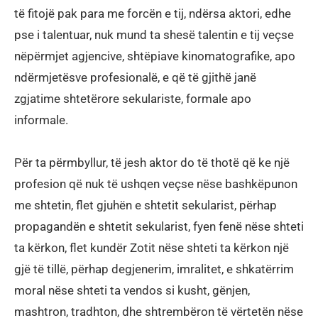
të fitojë pak para me forcën e tij, ndërsa aktori, edhe
pse i talentuar, nuk mund ta shesë talentin e tij veçse
nëpërmjet agjencive, shtëpiave kinomatografike, apo
ndërmjetësve profesionalë, e që të gjithë janë
zgjatime shtetërore sekulariste, formale apo
informale.
Për ta përmbyllur, të jesh aktor do të thotë që ke një
profesion që nuk të ushqen veçse nëse bashkëpunon
me shtetin, flet gjuhën e shtetit sekularist, përhap
propagandën e shtetit sekularist, fyen fenë nëse shteti
ta kërkon, flet kundër Zotit nëse shteti ta kërkon një
gjë të tillë, përhap degjenerim, imralitet, e shkatërrim
moral nëse shteti ta vendos si kusht, gënjen,
mashtron, tradhton, dhe shtrembëron të vërtetën nëse