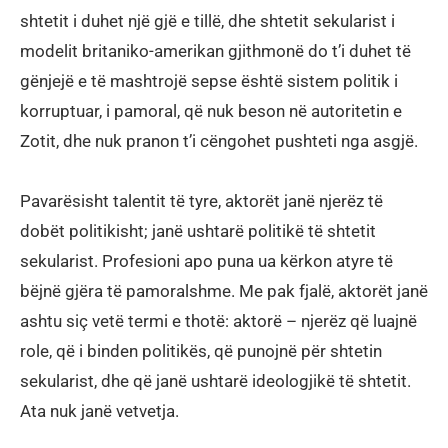
shtetit i duhet një gjë e tillë, dhe shtetit sekularist i
modelit britaniko-amerikan gjithmonë do t’i duhet të
gënjejë e të mashtrojë sepse është sistem politik i
korruptuar, i pamoral, që nuk beson në autoritetin e
Zotit, dhe nuk pranon t’i cëngohet pushteti nga asgjë.
Pavarësisht talentit të tyre, aktorët janë njerëz të
dobët politikisht; janë ushtarë politikë të shtetit
sekularist. Profesioni apo puna ua kërkon atyre të
bëjnë gjëra të pamoralshme. Me pak fjalë, aktorët janë
ashtu siç vetë termi e thotë: aktorë – njerëz që luajnë
role, që i binden politikës, që punojnë për shtetin
sekularist, dhe që janë ushtarë ideologjikë të shtetit.
Ata nuk janë vetvetja.