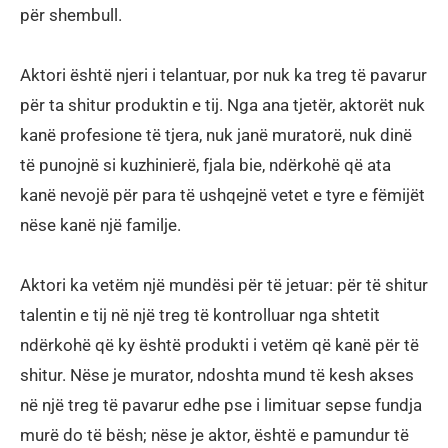
për shembull.
Aktori është njeri i telantuar, por nuk ka treg të pavarur
për ta shitur produktin e tij. Nga ana tjetër, aktorët nuk
kanë profesione të tjera, nuk janë muratorë, nuk dinë
të punojnë si kuzhinierë, fjala bie, ndërkohë që ata
kanë nevojë për para të ushqejnë vetet e tyre e fëmijët
nëse kanë një familje.
Aktori ka vetëm një mundësi për të jetuar: për të shitur
talentin e tij në një treg të kontrolluar nga shtetit
ndërkohë që ky është produkti i vetëm që kanë për të
shitur. Nëse je murator, ndoshta mund të kesh akses
në një treg të pavarur edhe pse i limituar sepse fundja
murë do të bësh; nëse je aktor, është e pamundur të